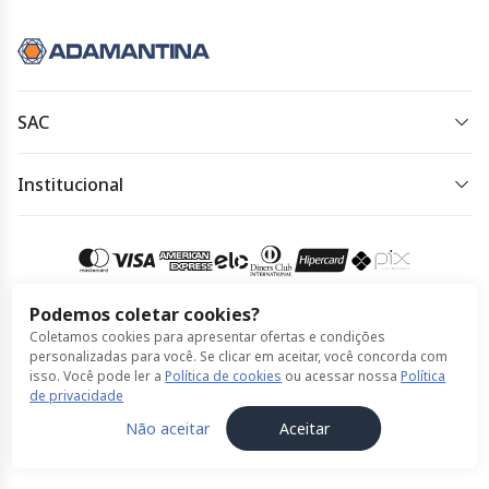
SAC
0800 334 4344
Institucional
Horário de atendimento:
Política de Privacidade
24horas, todos os dias
Política de Cookies
Acessar meu pedido
Termos de Uso
Podemos coletar cookies?
Coletamos cookies para apresentar ofertas e condições
Compra 100% segura
personalizadas para você. Se clicar em aceitar, você concorda com
isso. Você pode ler a
Política de cookies
ou acessar nossa
Política
de privacidade
© Expresso Adamantina feito por ClickBus 2026
Não aceitar
Aceitar
Política de Privacidade
Política de Cookies
Termos de Uso