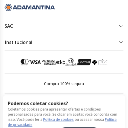
SAC
0800 334 4344
Institucional
Horário de atendimento:
Política de Privacidade
24horas, todos os dias
Política de Cookies
Acessar meu pedido
Termos de Uso
Compra 100% segura
Podemos coletar cookies?
Coletamos cookies para apresentar ofertas e condições
© Expresso Adamantina feito por ClickBus 2026
personalizadas para você. Se clicar em aceitar, você concorda com
isso. Você pode ler a
Política de cookies
ou acessar nossa
Política
Política de Privacidade
Política de Cookies
Termos de Uso
de privacidade
Não aceitar
Aceitar