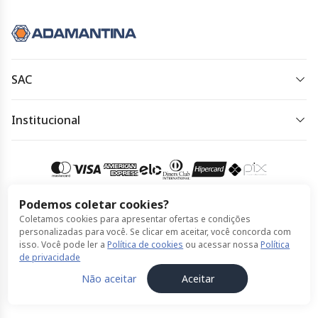
SAC
0800 334 4344
Institucional
Horário de atendimento:
Política de Privacidade
24horas, todos os dias
Política de Cookies
Acessar meu pedido
Termos de Uso
Podemos coletar cookies?
Coletamos cookies para apresentar ofertas e condições
Compra 100% segura
personalizadas para você. Se clicar em aceitar, você concorda com
isso. Você pode ler a
Política de cookies
ou acessar nossa
Política
de privacidade
© Expresso Adamantina feito por ClickBus 2026
Não aceitar
Aceitar
Política de Privacidade
Política de Cookies
Termos de Uso