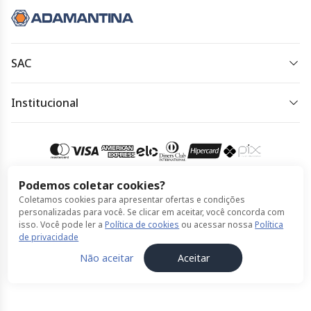
SAC
0800 334 4344
Institucional
Horário de atendimento:
Política de Privacidade
24horas, todos os dias
Política de Cookies
Acessar meu pedido
Termos de Uso
Podemos coletar cookies?
Coletamos cookies para apresentar ofertas e condições
Compra 100% segura
personalizadas para você. Se clicar em aceitar, você concorda com
isso. Você pode ler a
Política de cookies
ou acessar nossa
Política
de privacidade
© Expresso Adamantina feito por ClickBus 2026
Não aceitar
Aceitar
Política de Privacidade
Política de Cookies
Termos de Uso