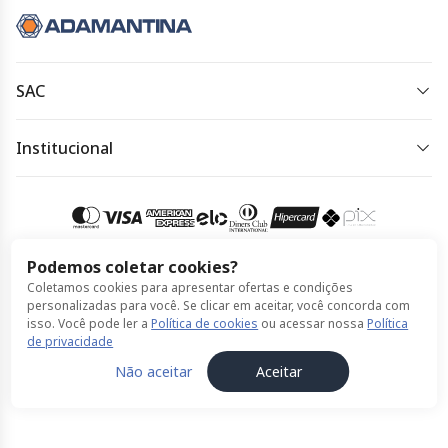
SAC
0800 334 4344
Institucional
Horário de atendimento:
Política de Privacidade
24horas, todos os dias
Política de Cookies
Acessar meu pedido
Termos de Uso
Podemos coletar cookies?
Coletamos cookies para apresentar ofertas e condições
Compra 100% segura
personalizadas para você. Se clicar em aceitar, você concorda com
isso. Você pode ler a
Política de cookies
ou acessar nossa
Política
de privacidade
© Expresso Adamantina feito por ClickBus 2026
Não aceitar
Aceitar
Política de Privacidade
Política de Cookies
Termos de Uso